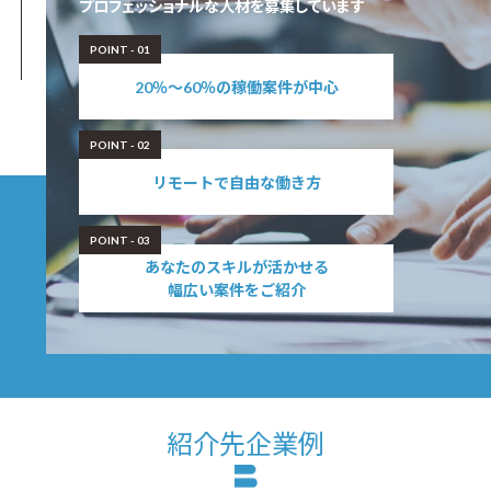
プロフェッショナルな人材を募集しています
POINT - 01
20％～60％の稼働案件が中心
POINT - 02
リモートで自由な働き方
POINT - 03
あなたのスキルが活かせる
幅広い案件をご紹介
紹介先企業例