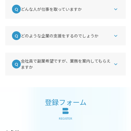
どんな人が仕事を取っていますか
過去の経歴、業務経験や専門領域が明確で、業務成果
をきちんと伝えられる方が業務を獲得しています。コ
ミュニケーションの質、スピード感のある方は重宝さ
れます。
どのような企業の支援をするのでしょうか
ベンチャー企業から大企業まで、企業規模は様々で
す。インハウスのデジタルマーケティング業務の支援
を行っていただきます。
会社員で副業希望ですが、業務を案内してもらえ
ますか
昼間の時間帯（9～18時）にミーティングやコミュニ
ケーションの業務対応が可能であればご案内できま
す。
登録フォーム
REGISTER