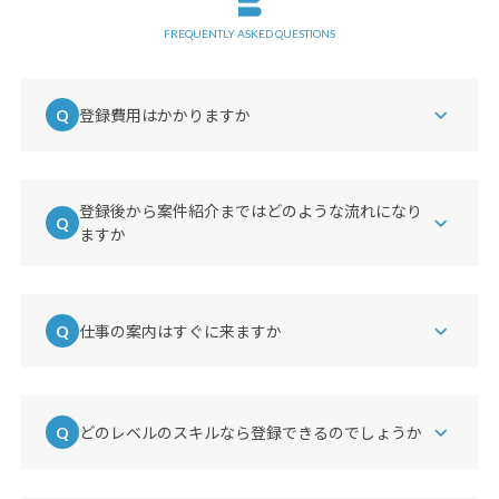
FREQUENTLY ASKED QUESTIONS
登録費用はかかりますか
費用はかかりません。面談をしていただき、一定以上
のスキルがあると判断した場合に業務オファーをさせ
ていただきます。
登録後から案件紹介まではどのような流れになり
ますか
フォーム入力後、担当者とオンラインで面談していた
だきます。ご経歴とスキルセットをヒアリングさせて
いただき、案件の紹介をさせていただきます。
仕事の案内はすぐに来ますか
タイミングによります。スキルを活かせる業務がある
場合にオファーさせていただきます。
どのレベルのスキルなら登録できるのでしょうか
デジタル/マーケティング領域で一定以上のスキルを
お持ちで、過去の経験や実績に自信をお持ちの方から
のご連絡をお待ちしています。